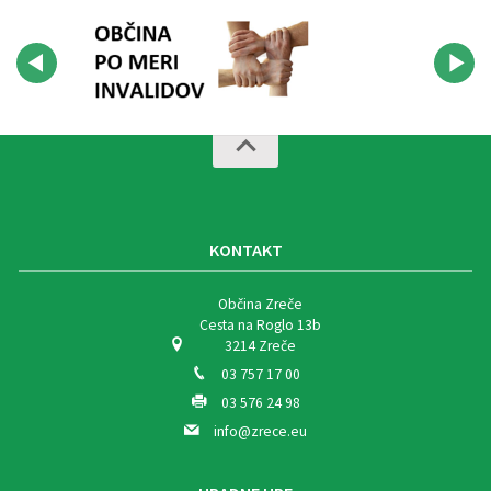
KONTAKT
Občina Zreče
Cesta na Roglo 13b
3214 Zreče
03 757 17 00
03 576 24 98
info@zrece.eu