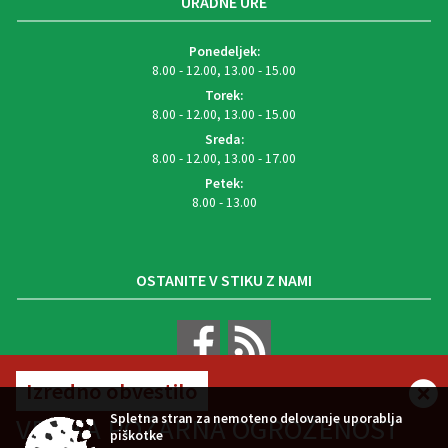
URADNE URE
Ponedeljek:
8.00 - 12.00, 13.00 - 15.00
Torek:
8.00 - 12.00, 13.00 - 15.00
Sreda:
8.00 - 12.00, 13.00 - 17.00
Petek:
8.00 - 13.00
OSTANITE V STIKU Z NAMI
Izredno obvestilo
VREMENSKA NAPOVED
Spletna stran za nemoteno delovanje uporablja
VELIKA POŽARNA OGROŽENOST
piškotke