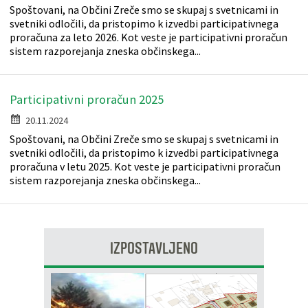
Spoštovani, na Občini Zreče smo se skupaj s svetnicami in
Razvojni programi
Predstavniki občine v svetih zavodov
Prijave in pobude
Splošni akti občine
Delovni čas zdravnikov
Ceniki
svetniki odločili, da pristopimo k izvedbi participativnega
proračuna za leto 2026. Kot veste je participativni proračun
sistem razporejanja zneska občinskega...
Kronologija občine
Informacije javnega značaja
Društva
Fotogalerija
Lokalne volitve
Lokacije defibrilatorjev
Participativni proračun 2025
20.11.2024
Vizitka
Varuhov kotiček
Spoštovani, na Občini Zreče smo se skupaj s svetnicami in
svetniki odločili, da pristopimo k izvedbi participativnega
proračuna v letu 2025. Kot veste je participativni proračun
sistem razporejanja zneska občinskega...
IZPOSTAVLJENO