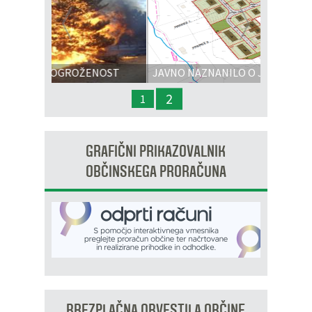
Prejšnja
Nasl
OŽENOST
JAVNO NAZNANILO O JAVNI RAZGRNITVI
IN JAVNI OBRAVNAVI - OPPN na območju
2
1
OP8/009 – stanovanjsko območje Dobrava 3
GRAFIČNI PRIKAZOVALNIK
OBČINSKEGA PRORAČUNA
BREZPLAČNA OBVESTILA OBČINE