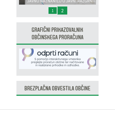
JAVNO NAZNANILO O JAVNI RAZGRNITVI
IN JAVNI OBRAVNAVI - OPPN na območju
2
1
OP8/009 – stanovanjsko območje Dobrava 3
GRAFIČNI PRIKAZOVALNIK
OBČINSKEGA PRORAČUNA
BREZPLAČNA OBVESTILA OBČINE