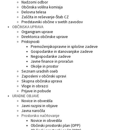
Nadzorni odbor
Občinska volilna komisija
Razvojni programi
Predstavniki občine v svetih zavodov
Prijave in pobude
Splošni akti občine
Delovni čas zdravnikov
Ceniki
Delovna telesa
Zaščita in reševanje-Štab CZ
Predstavniki občine v svetih zavodov
Kronologija občine
Informacije javnega značaja
Društva
OBČINSKA UPRAVA
Organigram uprave
Direktorica občinske uprave
Fotogalerija
Lokalne volitve
Lokacije defibrilatorjev
Pristojnosti
Premoženjskopravne in splošne zadeve
Vizitka
Varuhov kotiček
Gospodarske in stanovanjske zadeve
Negospodarske zadeve
Javne finance in proračun
Okolje in prostor
Seznam uradnih oseb
Zaposleni v občinski upravi
Skupna občinska uprava
Vloge in obrazci
Prijave in pobude
URADNE OBJAVE
Novice in obvestila
Javni razpisi in objave
Javna naročila
Prostorsko načrtovanje
Novice in obvestila
Občinski prostorski plan (OPP)