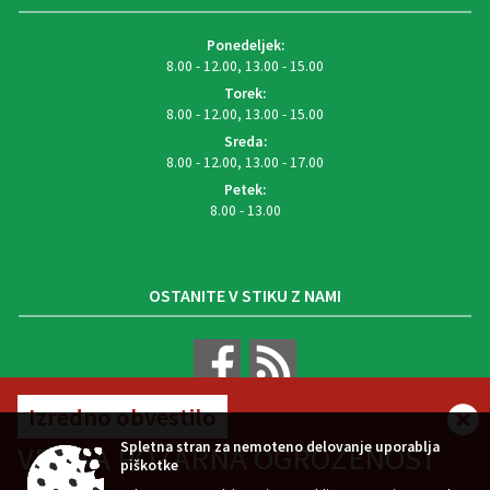
Ponedeljek:
8.00 - 12.00, 13.00 - 15.00
Torek:
8.00 - 12.00, 13.00 - 15.00
Sreda:
8.00 - 12.00, 13.00 - 17.00
Petek:
8.00 - 13.00
OSTANITE V STIKU Z NAMI
Izredno obvestilo
VREMENSKA NAPOVED
Spletna stran za nemoteno delovanje uporablja
VELIKA POŽARNA OGROŽENOST
piškotke