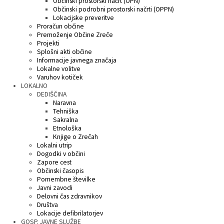
Občinski prostorski načrt (OPN)
Občinski podrobni prostorski načrti (OPPN)
Lokacijske preveritve
Proračun občine
Premoženje Občine Zreče
Projekti
Splošni akti občine
Informacije javnega značaja
Lokalne volitve
Varuhov kotiček
LOKALNO
DEDIŠČINA
Naravna
Tehniška
Sakralna
Etnološka
Knjige o Zrečah
Lokalni utrip
Dogodki v občini
Zapore cest
Občinski časopis
Pomembne številke
Javni zavodi
Delovni čas zdravnikov
Društva
Lokacije defibrilatorjev
GOSP. JAVNE SLUŽBE