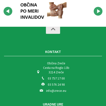
KONTAKT
Občina Zreče
Cesta na Roglo 13b
3214 Zreče
03 757 17 00
03 576 24 98
info@zrece.eu
URADNE URE