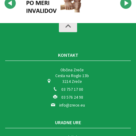
KONTAKT
Občina Zreče
Cesta na Roglo 13b
3214 Zreče
03 757 17 00
03 576 24 98
info@zrece.eu
URADNE URE