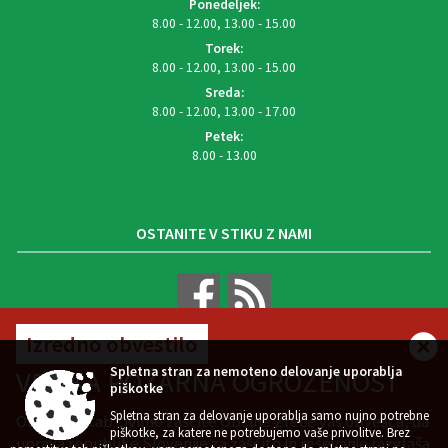
Ponedeljek:
8.00 - 12.00, 13.00 - 15.00
Torek:
8.00 - 12.00, 13.00 - 15.00
Sreda:
8.00 - 12.00, 13.00 - 17.00
Petek:
8.00 - 13.00
OSTANITE V STIKU Z NAMI
Izredno obvestilo
VREMENSKA NAPOVED
Spletna stran za nemoteno delovanje uporablja
VELIKA POŽARNA OGROŽENOST
piškotke
Spletna stran za delovanje uporablja samo nujno potrebne
Občinski štab civilne zaščite Občine Zreče vas obvešča, da
piškotke, za katere ne potrebujemo vaše privolitve. Brez
uprava republike Slovenije za zaščito in reševanje razglaša