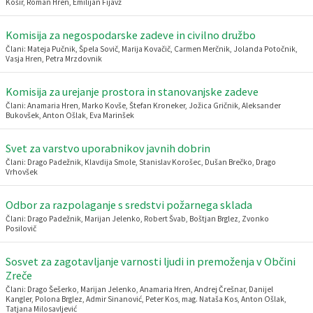
Košir, Roman Hren, Emilijan Fijavž
Razvojni programi
Predstavniki občine v svetih zavodov
Prijave in pobude
Splošni akti občine
Delovni čas zdravnikov
Ceniki
Komisija za negospodarske zadeve in civilno družbo
Člani: Mateja Pučnik, Špela Sovič, Marija Kovačič, Carmen Merčnik, Jolanda Potočnik,
Kronologija občine
Informacije javnega značaja
Društva
Vasja Hren, Petra Mrzdovnik
Fotogalerija
Lokalne volitve
Lokacije defibrilatorjev
Komisija za urejanje prostora in stanovanjske zadeve
Člani: Anamaria Hren, Marko Kovše, Štefan Kroneker, Jožica Gričnik, Aleksander
Bukovšek, Anton Ošlak, Eva Marinšek
Vizitka
Varuhov kotiček
Svet za varstvo uporabnikov javnih dobrin
Člani: Drago Padežnik, Klavdija Smole, Stanislav Korošec, Dušan Brečko, Drago
Vrhovšek
Odbor za razpolaganje s sredstvi požarnega sklada
Člani: Drago Padežnik, Marijan Jelenko, Robert Švab, Boštjan Brglez, Zvonko
Posilovič
Sosvet za zagotavljanje varnosti ljudi in premoženja v Občini
Zreče
Člani: Drago Šešerko, Marijan Jelenko, Anamaria Hren, Andrej Črešnar, Danijel
Kangler, Polona Brglez, Admir Sinanović, Peter Kos, mag. Nataša Kos, Anton Ošlak,
Tatjana Milosavljević