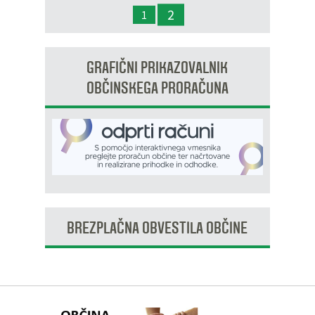
IN JAVNI OBRAVNAVI - OPPN na območju
2
1
OP8/009 – stanovanjsko območje Dobrava 3
GRAFIČNI PRIKAZOVALNIK
OBČINSKEGA PRORAČUNA
BREZPLAČNA OBVESTILA OBČINE