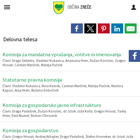
OBČINA
ZREČE
Za pričetek iskanja kliknite na puščico >
Prostorsko načrtovanje
GOSP. JAVNE SLUŽBE
OBČINSKA UPRAVA
URADNE OBJAVE
ORGANI OBČINE
Občinski svet
Pristojnosti
DEDIŠČINA
LOKALNO
Vodovod
OBČINA
Delovna telesa
O občini Zreče
Župan
Pristojnosti
Organigram uprave
Premoženjskopravne in splošne zadeve
Novice in obvestila
Novice in obvestila
DEDIŠČINA
Naravna
Vodovod
Osnovni podatki
Komisija za mandatna vprašanja, volitve in imenovanja
Simboli občine
Podžupan
Člani
Direktorica občinske uprave
Gospodarske in stanovanjske zadeve
Javni razpisi in objave
Občinski prostorski plan (OPP)
Lokalni utrip
Tehniška
Kanalizacija
Analize pitne vode
Člani: Drago Šešerko, Vladimir Kukavica, Anamaria Hren, Dušan Korošec, Gregor
Hrovat, Carmen Merčnik, Mateja Pučnik
Prijateljska mesta
Občinski svet
Seje
Pristojnosti
Negospodarske zadeve
Javna naročila
Občinski prostorski načrt (OPN)
Dogodki v občini
Sakralna
Ravnanje z odpadki
Letna poročila o pitni vodi
Statutarno pravna komisija
Politične stranke
Nadzorni odbor
Seznam uradnih oseb
Javne finance in proračun
Prostorsko načrtovanje
Občinski podrobni prostorski načrti (OPPN)
Zapore cest
Etnološka
Cestno gospodarstvo
Člani: Vladimir Kukavica, Nina Kotnik, Carmen Merčnik, Mateja Pučnik, Martina
Kapun, Anja Hren, Božena Dobočnik
Prejemniki priznanj
Občinska volilna komisija
Zaposleni v občinski upravi
Okolje in prostor
Proračun občine
Lokacijske preveritve
Občinski časopis
Knjige o Zrečah
Pokopališče
Komisija za gospodarsko javno infrastrukturo
Člani: Drago Padežnik, Dušan Korošec, dr. Iztok Jože Košir, Gregor Hrovat, Tadej
Hren, Emil Mumel, Roman Obrovnik
Krajevne skupnosti
Delovna telesa
Skupna občinska uprava
Premoženje Občine Zreče
Pomembne številke
Urejanje javnih površin
Komisija za gospodarstvo
Upravni postopki
Zaščita in reševanje-Štab CZ
Vloge in obrazci
Projekti
Javni zavodi
Javna razsvetljava
Člani: Gregor Hrovat, Andrej Arbajter, Drago Padežnik, Štefan Kroneker, dr. Iztok Jože