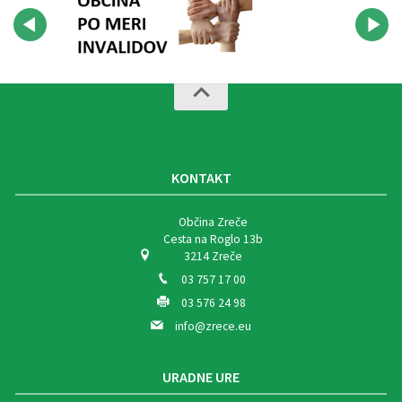
KONTAKT
Občina Zreče
Cesta na Roglo 13b
3214 Zreče
03 757 17 00
03 576 24 98
info@zrece.eu
URADNE URE