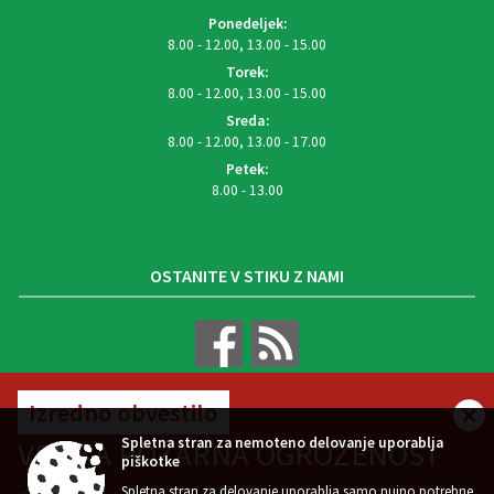
Ponedeljek:
8.00 - 12.00, 13.00 - 15.00
Torek:
8.00 - 12.00, 13.00 - 15.00
Sreda:
8.00 - 12.00, 13.00 - 17.00
Petek:
8.00 - 13.00
OSTANITE V STIKU Z NAMI
Izredno obvestilo
VREMENSKA NAPOVED
Spletna stran za nemoteno delovanje uporablja
VELIKA POŽARNA OGROŽENOST
piškotke
Spletna stran za delovanje uporablja samo nujno potrebne