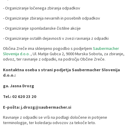
- Organiziranje ločenega zbiranja odpadkov
Razvojni programi
Predstavniki občine v svetih zavodov
Prijave in pobude
Splošni akti občine
Delovni čas zdravnikov
Ceniki
- Organiziranje zbiranja nevarnih in posebnih odpadkov
Kronologija občine
Informacije javnega značaja
Društva
- Organiziranje spomladanske čistilne akcije
Fotogalerija
Lokalne volitve
Lokacije defibrilatorjev
- Organiziranje ostalih dejavnosti v zvezi ravnanja z odpadki
Občina Zreče ima sklenjeno pogodbo s podjetjem
Saubermacher
Vizitka
Varuhov kotiček
Slovenija d.o.o.
, Ul. Matije Gubca 2, 9000 Murska Sobota, za zbiranje,
odvoz, ter ravnanje z odpadki, na področju Občine Zreče.
Kontaktna oseba s strani podjetja Saubermacher Slovenija
d.o.o.:
ga. Jasna Drozg
Tel.: 02 620 23 20
E-pošta: j.drozg@saubermacher.si
Ravnanje z odpadki se vrši na podlagi določene in potrjene
terminologije, ter koledarju odvozov za tekoče leto.