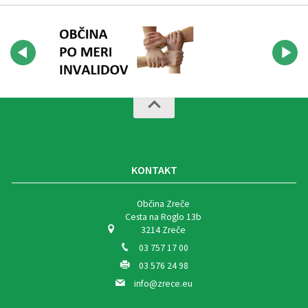
KONTAKT
Občina Zreče
Cesta na Roglo 13b
3214 Zreče
03 757 17 00
03 576 24 98
info@zrece.eu