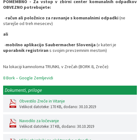
POMEMBNO - Za vstop v zbirni center komunalnih odpadkov
OBVEZNO potrebujete:
 -
račun ali položnico za ravnanje s komunalnimi odpadki
(ne
starejše od treh mesecev)
ali
 -
mobilno aplikacijo Saubermacher Slovenija
(v kateri je
uporabnik registriran
s svojim prevzemnim mestom)
Na lokaciji kamnoloma TRUNKL v Zrečah (BORK 8, Zreče):
8 Bork – Google Zemljevidi
Dokumenti, priloge
Obvestilo Zreče in Vitanje
Velikost datoteke: 170 KB
, dodano: 30.10.2019
Navodilo za ločevanje
Velikost datoteke: 37 KB
, dodano: 30.10.2019