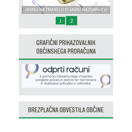
JAVNO NAZNANILO O JAVNI RAZGRNITVI
IN JAVNI OBRAVNAVI - OPPN na območju
2
1
OP8/009 – stanovanjsko območje Dobrava 3
GRAFIČNI PRIKAZOVALNIK
OBČINSKEGA PRORAČUNA
BREZPLAČNA OBVESTILA OBČINE