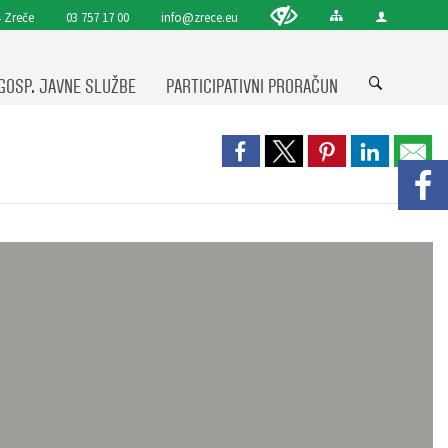
 Zreče
03 757 17 00
info@zrece.eu
GOSP. JAVNE SLUŽBE
PARTICIPATIVNI PRORAČUN