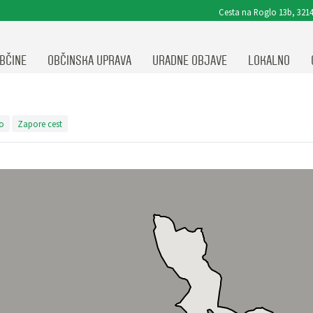
Cesta na Roglo 13b, 3214
BČINE
OBČINSKA UPRAVA
URADNE OBJAVE
LOKALNO
o
Zapore cest
ja