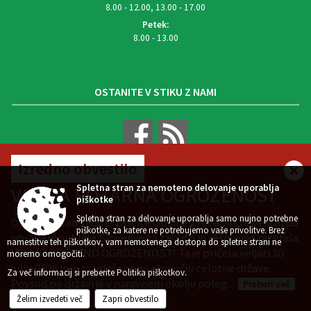
8.00 - 12.00, 13.00 - 17.00
Petek:
8.00 - 13.00
OSTANITE V STIKU Z NAMI
Izredno obvestilo
VREMENSKA NAPOVED
Spletna stran za nemoteno delovanje uporablja
VELIKA POŽARNA OGROŽENOST
piškotke
Spletna stran za delovanje uporablja samo nujno potrebne
Občinski štab civilne zaščite Občine Zreče vas obvešča, da
piškotke, za katere ne potrebujemo vaše privolitve. Brez
uprava republike Slovenije za zaščito in reševanje razglaša
namestitve teh piškotkov, vam nemotenega dostopa do spletne strani ne
VELIKO POŽARNO OGROŽENOST! Ta je pričela veljati 30.
Zasnova, izvedba in vzdrževanje: Sigmateh d.o.o.
moremo omogočiti.
julija 2026 in je razglašena na območju celotne države.
Splošni pogoji spletne strani
Center za varstvo osebnih podatkov
|
|
Za več informacij si preberite
Politika piškotkov
.
Povsod po državi je v naravnem okolju poleg...
Preberi več
Izjava o dostopnosti (ZDSMA)
Politika piškotkov
Kazalo strani
|
|
Želim izvedeti več
Zapri obvestilo