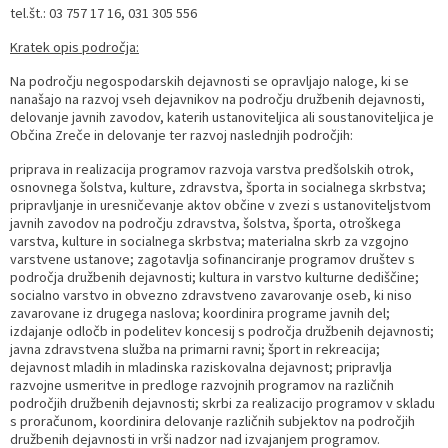
tel.št.: 03 757 17 16, 031 305 556
Razvojni programi
Predstavniki občine v svetih zavodov
Prijave in pobude
Splošni akti občine
Delovni čas zdravnikov
Ceniki
Kratek opis področja:
Kronologija občine
Informacije javnega značaja
Društva
Na področju negospodarskih dejavnosti se opravljajo naloge, ki se
nanašajo na razvoj vseh dejavnikov na področju družbenih dejavnosti,
delovanje javnih zavodov, katerih ustanoviteljica ali soustanoviteljica je
Fotogalerija
Lokalne volitve
Lokacije defibrilatorjev
Občina Zreče in delovanje ter razvoj naslednjih področjih:
priprava in realizacija programov razvoja varstva predšolskih otrok,
Vizitka
Varuhov kotiček
osnovnega šolstva, kulture, zdravstva, športa in socialnega skrbstva;
pripravljanje in uresničevanje aktov občine v zvezi s ustanoviteljstvom
javnih zavodov na področju zdravstva, šolstva, športa, otroškega
varstva, kulture in socialnega skrbstva; materialna skrb za vzgojno
varstvene ustanove; zagotavlja sofinanciranje programov društev s
področja družbenih dejavnosti; kultura in varstvo kulturne dediščine;
socialno varstvo in obvezno zdravstveno zavarovanje oseb, ki niso
zavarovane iz drugega naslova; koordinira programe javnih del;
izdajanje odločb in podelitev koncesij s področja družbenih dejavnosti;
javna zdravstvena služba na primarni ravni; šport in rekreacija;
dejavnost mladih in mladinska raziskovalna dejavnost; pripravlja
razvojne usmeritve in predloge razvojnih programov na različnih
področjih družbenih dejavnosti; skrbi za realizacijo programov v skladu
s proračunom, koordinira delovanje različnih subjektov na področjih
družbenih dejavnosti in vrši nadzor nad izvajanjem programov.