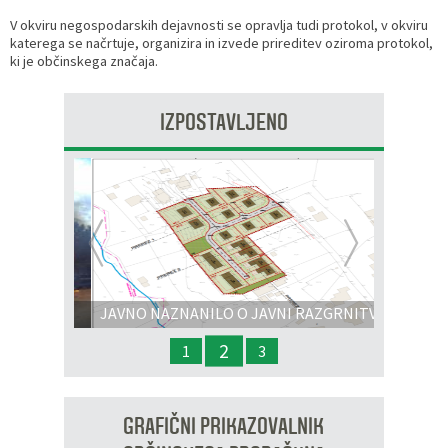
V okviru negospodarskih dejavnosti se opravlja tudi protokol, v okviru
katerega se načrtuje, organizira in izvede prireditev oziroma protokol,
ki je občinskega značaja.
IZPOSTAVLJENO
Prejšnja
Nasl
JAVNO NAZNANILO O JAVNI RAZGRNITVI
IN JAVNI OBRAVNAVI - OPPN na območju
2
1
3
OP8/009 – stanovanjsko območje Dobrava 3
GRAFIČNI PRIKAZOVALNIK