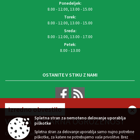
Ponedeljek:
8.00 - 12.00, 13.00 - 15.00
Torek:
8.00 - 12.00, 13.00 - 15.00
Sreda:
8.00 - 12.00, 13.00 - 17.00
Petek:
8.00 - 13.00
OSTANITE V STIKU Z NAMI
Izredno obvestilo
VREMENSKA NAPOVED
Spletna stran za nemoteno delovanje uporablja
VELIKA POŽARNA OGROŽENOST
piškotke
Spletna stran za delovanje uporablja samo nujno potrebne
Občinski štab civilne zaščite Občine Zreče vas obvešča, da
piškotke, za katere ne potrebujemo vaše privolitve. Brez