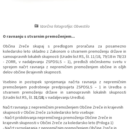
Razvojni programi
Predstavniki občine v svetih zavodov
Prijave in pobude
Splošni akti občine
Delovni čas zdravnikov
Ceniki
Kronologija občine
Informacije javnega značaja
Društva
Vzorčna fotografija: Obvestilo
O ravnanju s stvarnim premoženjem...
Fotogalerija
Lokalne volitve
Lokacije defibrilatorjev
Občina Zreče skupaj s predlogom proračuna za posamezno
Vizitka
Varuhov kotiček
koledarsko leto skladno z Zakonom o stvarnem premoženju države in
samoupravnih lokalnih skupnosti (Uradni list RS, št. 11/18, 79/18 in 78/23
- ZORR, v nadaljevanju ZSPDSLS – 1), predloži občinskemu svetu v
sprejem načrt ravnanja z nepremičnim premoženjem občine in ožjih
delov občine (krajevnih skupnosti.
Vsebino in postopek sprejemanja načrta ravnanja z nepremičnim
premoženjem podrobneje predpisujeta ZSPDSLS – 1 in Uredba o
stvarnem premoženju države in samoupravnih lokalnih skupnosti
(Uradni list RS, št.
31/18
;
v nadaljevanju Uredba).
Načrt ravnanja z nepremičnim premoženjem Občine Zreče in krajevnih
skupnosti v Občini Zreče za koledarsko leto vsebuje:
- Načrt pridobivanja nepremičnega premoženja Občine Zreče in
krajevnih skupnosti v Občini Zreče za koledarsko leto (Priloga 1)
- Načrt razpolaganja z nepremičnim premoženjem Občine Zreče in