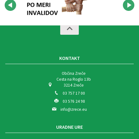
KONTAKT
Občina Zreče
Cesta na Roglo 13b
3214 Zreče
03 757 17 00
03 576 24 98
info@zrece.eu
URADNE URE