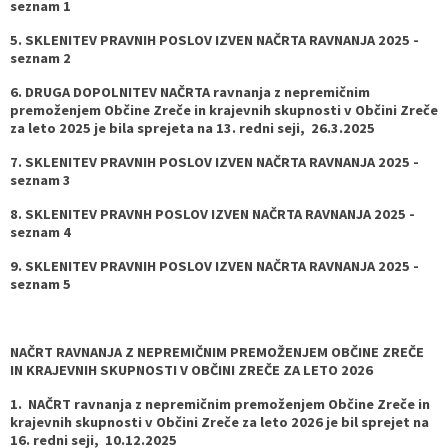
seznam 1
5. SKLENITEV PRAVNIH POSLOV IZVEN NAČRTA RAVNANJA 2025 -
seznam 2
6. DRUGA DOPOLNITEV NAČRTA ravnanja z nepremičnim
premoženjem Občine Zreče in krajevnih skupnosti v Občini Zreče
za leto 2025 je bila sprejeta na 13. redni seji, 26.3.2025
7. SKLENITEV PRAVNIH POSLOV IZVEN NAČRTA RAVNANJA 2025 -
seznam 3
8. SKLENITEV PRAVNH POSLOV IZVEN NAČRTA RAVNANJA 2025 -
seznam 4
9. SKLENITEV PRAVNIH POSLOV IZVEN NAČRTA RAVNANJA 2025 -
seznam 5
NAČRT RAVNANJA Z NEPREMIČNIM PREMOŽENJEM OBČINE ZREČE
IN KRAJEVNIH SKUPNOSTI V OBČINI ZREČE ZA LETO 2026
1. NAČRT ravnanja z nepremičnim premoženjem Občine Zreče in
krajevnih skupnosti v Občini Zreče za leto 2026 je bil sprejet na
16. redni seji, 10.12.2025