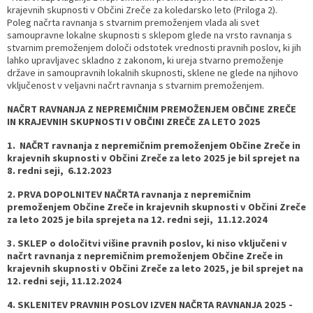
krajevnih skupnosti v Občini Zreče za koledarsko leto (Priloga 2).
Poleg načrta ravnanja s stvarnim premoženjem vlada ali svet
samoupravne lokalne skupnosti s sklepom glede na vrsto ravnanja s
stvarnim premoženjem določi odstotek vrednosti pravnih poslov, ki jih
lahko upravljavec skladno z zakonom, ki ureja stvarno premoženje
države in samoupravnih lokalnih skupnosti, sklene ne glede na njihovo
vključenost v veljavni načrt ravnanja s stvarnim premoženjem.
NAČRT RAVNANJA Z NEPREMIČNIM PREMOŽENJEM OBČINE ZREČE
IN KRAJEVNIH SKUPNOSTI V OBČINI ZREČE ZA LETO 2025
1. NAČRT ravnanja z nepremičnim premoženjem Občine Zreče in
krajevnih skupnosti v Občini Zreče za leto 2025 je bil sprejet na
8. redni seji, 6.12.2023
2. PRVA DOPOLNITEV NAČRTA ravnanja z nepremičnim
premoženjem Občine Zreče in krajevnih skupnosti v Občini Zreče
za leto 2025 je bila sprejeta na 12. redni seji, 11.12.2024
3. SKLEP o določitvi višine pravnih poslov, ki niso vključeni v
načrt ravnanja z nepremičnim premoženjem Občine Zreče in
krajevnih skupnosti v Občini Zreče za leto 2025, je bil sprejet na
12. redni seji, 11.12.2024
4. SKLENITEV PRAVNIH POSLOV IZVEN NAČRTA RAVNANJA 2025 -