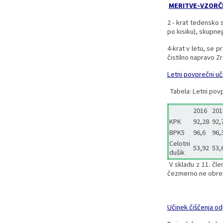
MERITVE-VZORČ
2 - krat tedensko 
po kisiku), skupneg
4-krat v letu, se 
čistilno napravo Zr
Letni povprečni uč
Tabela: Letni povp
2016
201
KPK
92,28
92,
BPK5
96,6
96,
Celotni
53,92
53,
dušik
V skladu z 11. člen
čezmerno ne obrem
Učinek čiščenja o