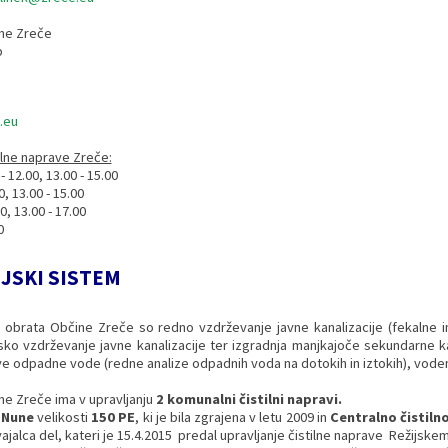
ine Zreče
b
.eu
ilne naprave Zreče:
12.00, 13.00 - 15.00
, 13.00 - 15.00
, 13.00 - 17.00
0
JSKI SISTEM
 obrata Občine Zreče so redno vzdrževanje javne kanalizacije (fekalne
jsko vzdrževanje javne kanalizacije ter izgradnja manjkajoče sekundarne ka
e odpadne vode (redne analize odpadnih voda na dotokih in iztokih), vodenje
ine Zreče ima v upravljanju
2 komunalni čistilni napravi.
 Nune
velikosti
150 PE
, ki je bila zgrajena v letu 2009 in
Centralno čistiln
jalca del, kateri je 15.4.2015 predal upravljanje čistilne naprave Režijsk