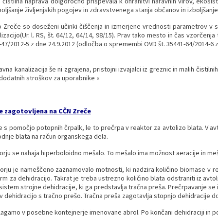
 čistilna naprava dolgoročno prispevala k ohranitvi naravnih virov, ekos
boljšanje življenjskih pogojev in zdravstvenega stanja občanov in izboljšanje
o Zreče so doseženi učinki čiščenja in izmerjene vrednosti parametrov v s
lizacijo(Ur. l. RS, št. 64/12, 64/14, 98/15). Prav tako mesto in čas vzorče
1-47/2012-5 z dne 24.9.2012 (odločba o spremembi OVD št. 35441-64/2014-6 z
avna kanalizacija še ni zgrajena, pristojni izvajalci iz greznic in malih čis
z dodatnih stroškov za uporabnike «
e zagotovljena na CČN Zreče
se s pomočjo potopnih črpalk, le to prečrpa v reaktor za avtolizo blata. V avt
dnje blata na račun organskega dela.
orju se nahaja hiperboloidno mešalo. To mešalo ima možnost aeracije in m
orju je nameščeno zaznamovalo motnosti, ki nadzira količino biomase v re
m za dehidracijo. Takrat je treba ustrezno količino blata odstraniti iz av
sistem strojne dehidracije, ki ga predstavlja tračna preša. Prečrpavanje se
 v dehidracijo s tračno prešo. Tračna preša zagotavlja stopnjo dehidracije 
agamo v posebne kontejnerje imenovane abrol. Po končani dehidraciji in poln