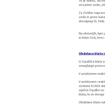
To je dokaz, da bo
vira pitne vode, iz
Za čistilno naprav
vode in javno kana
dovoljenja št. 544
Na območjih, kjer j
in blato čisti, bre
Obdelava blata j
Iz črpališča blata 
zmanjšanje proizvo
V avtoliznem reakt
V avtoliznem reakt
sistema SCADA alar
vijačno črpalko na 
blata, ki se dovaja
Obdelano blato nal