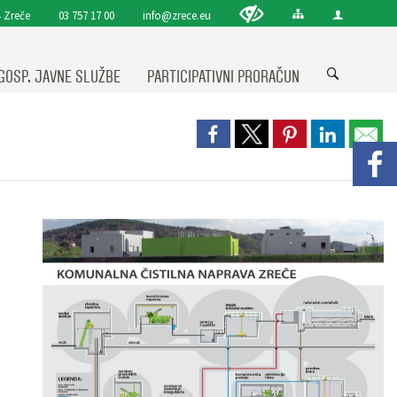
 Zreče
03 757 17 00
info@zrece.eu
GOSP. JAVNE SLUŽBE
PARTICIPATIVNI PRORAČUN