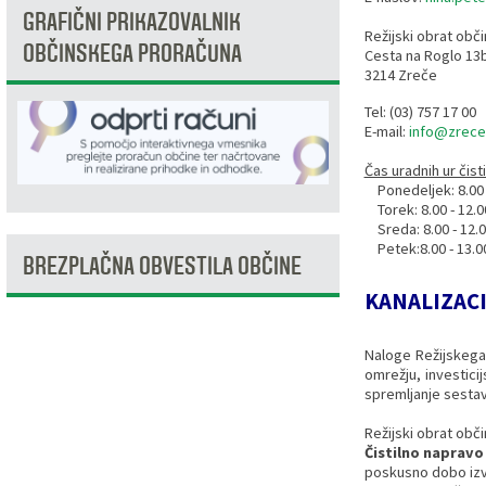
GRAFIČNI PRIKAZOVALNIK
Razvojni programi
Predstavniki občine v svetih zavodov
Prijave in pobude
Splošni akti občine
Delovni čas zdravnikov
Ceniki
Režijski obrat obč
OBČINSKEGA PRORAČUNA
Cesta na Roglo 13
3214 Zreče
Kronologija občine
Informacije javnega značaja
Društva
Tel: (03) 757 17 00
E-mail:
info@zrece
Fotogalerija
Lokalne volitve
Lokacije defibrilatorjev
Čas uradnih ur čist
Ponedeljek: 8.00 - 
Vizitka
Varuhov kotiček
Torek: 8.00 - 12.00
Sreda: 8.00 - 12.00
Petek:8.00 - 13.0
BREZPLAČNA OBVESTILA OBČINE
KANALIZACI
Naloge Režijskega
omrežju, investici
spremljanje sestav
Režijski obrat obč
Čistilno napravo
poskusno dobo izva