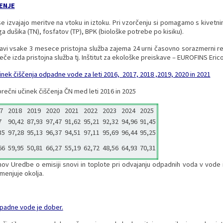
ENJE
se izvajajo meritve na vtoku in iztoku. Pri vzorčenju si pomagamo s kivetn
a dušika (TN), fosfatov (TP), BPK (biološke potrebe po kisiku).
pravi vsake 3 mesece pristojna služba zajema 24 urni časovno sorazmerni rep
eče izda pristojna služba tj. Inštitut za ekološke preiskave – EUROFINS Eric
inek čiščenja odpadne vode za leti 2016, 2017, 2018 ,2019, 2020 in 2021
rečni učinek čiščenja ČN med leti 2016 in 2025
7
2018
2019
2020
2021
2022
2023
2024
2025
7
90,42
87,93
97,47
91,62
95,21
92,32
94,96
91,45
35
97,28
95,13
96,37
94,51
97,11
95,69
96,44
95,25
66
59,95
50,81
66,27
55,19
62,72
48,56
64,93
70,31
ov Uredbe o emisiji snovi in toplote pri odvajanju odpadnih voda v vode in 
enjuje okolja.
dpadne vode je dober.