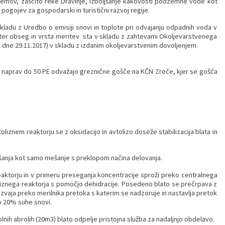
istemov, zaščito reke Dravinje, izboljšanje kakovosti podzemne vode kot
 pogojev za gospodarski in turistični razvoj regije.
kladu z Uredbo o emisiji snovi in toplote pri odvajanju odpadnih voda v
nja ter obseg in vrsta meritev sta v skladu z zahtevami Okoljevarstvenega
 dne 29.11.2017) v skladu z izdanim okoljevarstvenim dovoljenjem.
tilnih naprav do 50 PE odvažajo greznične gošče na KČN Zreče, kjer se gošča
oliznem reaktorju se z oksidacijo in avtolizo doseže stabilizacija blata in
ešanja kot samo mešanje s preklopom načina delovanja.
aktorju in v primeru preseganja koncentracije sproži preko centralnega
toliznega reaktorja s pomočjo dehidracije. Posedeno blato se prečrpava z
 izvaja preko merilnika pretoka s katerim se nadzoruje in nastavlja pretok
do 20% suhe snovi.
ih abrolih (20m3) blato odpelje pristojna služba za nadaljnjo obdelavo.