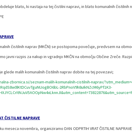
eluje blato, ki nastaja na tej čistilni napravi, in blato komunalnih čistilnih 
PE
NAPRAVE
nalnih čistilnih naprav (MKČN) se postopoma povečuje, predvsem na območji
amo javni razpis za nakup in vgradnjo MKČN na območju Občine Zreče. Razp
e glede malih komunalnih čistilnih naprav dobite na tej povezavi;
alna-zbornica.si/seznam-malih-komunalnih-cistilnih-naprav/?utm_medi
BzRqdS8w0lKtDCuvTguNUogBO6bL-2RbPnoV9h8uIkNZcM6yPf1K3-
HXJYCLCrItNJuV5AOOpNw4xLknnJI&utm_content=73822876&utm_source=h
AT ČISTILNE NAPRAVE
tku meseca novembra, organiziramo DAN ODPRTIH VRAT ČISTILNE NAPRAVE 