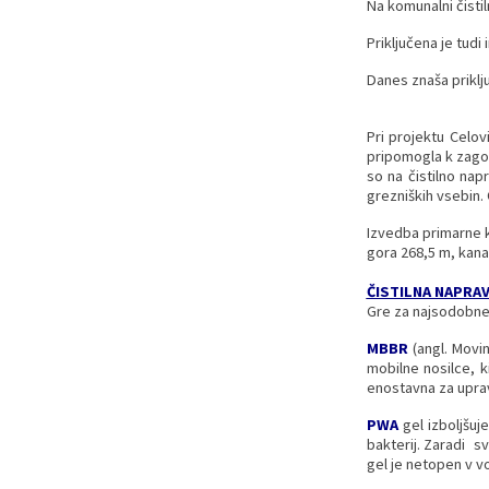
Na komunalni čisti
Priključena je tudi
Danes znaša priklj
Pri projektu Celo
pripomogla k zagot
so na čistilno na
grezniških vsebin.
Izvedba primarne k
gora 268,5 m, kanal
ČISTILNA NAPRA
Gre za najsodobnej
MBBR
(angl. Movin
mobilne nosilce, k
enostavna za uprav
PWA
gel izboljšuj
bakterij. Zaradi s
gel je netopen v vo