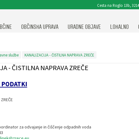
Cesta na Roglo 13b, 3214
BČINE
OBČINSKA UPRAVA
URADNE OBJAVE
LOKALNO
avne službe
KANALIZACIJA - ČISTILNA NAPRAVA ZREČE
JA - ČISTILNA NAPRAVA ZREČE
 PODATKI
ja
A ZREČE
oordinator za odvajanje in čiščenje odpadnih voda
83
elinek@zrece.eu