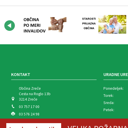
KONTAKT
URADNE URE
Občina Zreče
Ponedeljek:
Cesta na Roglo 13b
Torek:
3214 Zreče
Sreda:
03 757 17 00
Petek:
03 576 24 98
info@zrece.eu