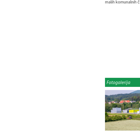
malih komunalnih či
Fotogalerija