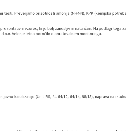
imi testi. Preverjamo prisotnosti amonija (NH4-N), KPK (kemijska potreba
rezentativni vzorec, ki je bolj zanesljiv in natančen. Na podlagi tega za
o d.o.o. Velenje letno poročilo o obratovalnem monitoringu.
javno kanalizacijo (Ur. l. RS, št. 64/12, 64/14, 98/15), naprava na iztoku