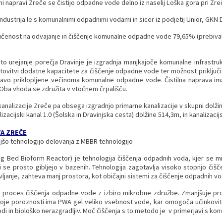
lni napravi Zreče se čistijo odpadne vode delno iz naselij Loška gora pri Z
 industrija le s komunalnimi odpadnimi vodami in sicer iz podjetij Unior, GKN D
učenost na odvajanje in čiščenje komunalne odpadne vode 79,65% (prebival
vito urejanje porečja Dravinje je izgradnja manjkajoče komunalne infrast
ovitvi dodatne kapacitete za čiščenje odpadne vode ter možnost priključit
pravo priklopljene večinoma komunalne odpadne vode. Čistilna naprava im
 Oba vhoda se združita v vtočnem črpališču.
analizacije Zreče pa obsega izgradnjo primarne kanalizacije v skupni dolžin
izacijski kanal 1.0 (Šolska in Dravinjska cesta) dolžine 514,3m, in kanalizaci
VA ZREČE
šo tehnologijo delovanja z MBBR tehnologijo
g Bed Bioform Reactor) je tehnologija čiščenja odpadnih voda, kjer se mi
i se prosto gibljejo v bazenih. Tehnologija zagotavlja visoko stopnjo čiš
ljanje, zahteva manj prostora, kot običajni sistemi za čiščenje odpadnih vo
e proces čiščenja odpadne vode z izbiro mikrobne združbe. Zmanjšuje proiz
voje poroznosti ima PWA gel veliko vsebnost vode, kar omogoča učinkovito p
di in biološko nerazgradljiv. Moč čiščenja s to metodo je v primerjavi s kon