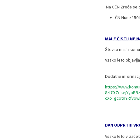
Na CČN Zreče se obd
ČN Nune 150 
MALE ČISTILNE 
Število malih komu
Vsako leto objavlj
Dodatne informacij
https://www.komun
8zI70jZqkejYybR
cXo_gcotRYRfvow
DAN ODPRTIH VR
Vsako leto v zače