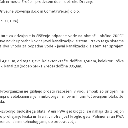
rečah in mesta Zreče – predvsem desni del reke Dravinje.
riveline Slovenija d.o.o in Comet (Weiler) d.o.o.
ci 71,10%).
rukture za odvajanje in čiščenje odpadne vode na območju občine ZREČE
ve novih uporabnikov na javni kanalizacijski sistem. Preko tega sistema
a dva vhoda za odpadne vode - javni kanalizacijski sistem ter sprejem
i 4,621 m, od tega glavni kolektor Zreče dolžine 3,502 m, kolektor Loška
jski kanal 2.0 (odcep SN - 1 Zreče) dolžine 335,8m.
kroorganizmi ne gibljejo prosto razpršeni v vodi, ampak so pritrjeni na
čenja s selekcioniranjem mikroorganizmov in hitrim ločevanjem blata. Je
da.
vodnjo biološkega blata. V eni PWA gel kroglici se nahaja do 1 bilijon
rehajanje kisika in hranil v notranjost kroglic gela. Polimeriziran PWA
vencionalnimi tehnologijami, do petkrat večja.