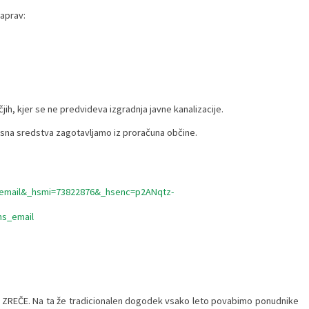
naprav:
h, kjer se ne predvideva izgradnja javne kanalizacije.
isna sredstva zagotavljamo iz proračuna občine.
um=email&_hsmi=73822876&_hsenc=p2ANqtz-
s_email
ZREČE. Na ta že tradicionalen dogodek vsako leto povabimo ponudnike