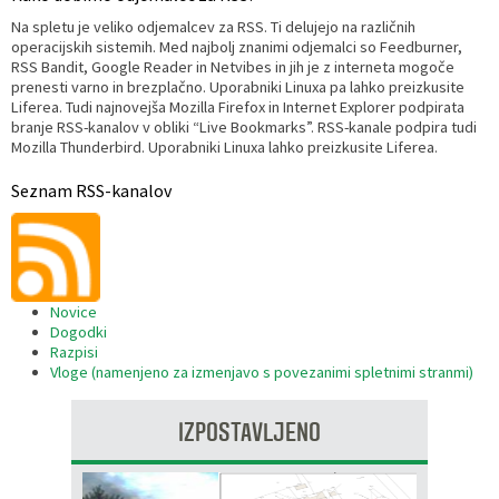
Na spletu je veliko odjemalcev za RSS. Ti delujejo na različnih
Razvojni programi
Predstavniki občine v svetih zavodov
Prijave in pobude
Splošni akti občine
Delovni čas zdravnikov
Ceniki
operacijskih sistemih. Med najbolj znanimi odjemalci so Feedburner,
RSS Bandit, Google Reader in Netvibes in jih je z interneta mogoče
prenesti varno in brezplačno. Uporabniki Linuxa pa lahko preizkusite
Kronologija občine
Informacije javnega značaja
Društva
Liferea. Tudi najnovejša Mozilla Firefox in Internet Explorer podpirata
branje RSS-kanalov v obliki “Live Bookmarks”. RSS-kanale podpira tudi
Fotogalerija
Lokalne volitve
Lokacije defibrilatorjev
Mozilla Thunderbird. Uporabniki Linuxa lahko preizkusite Liferea.
Seznam RSS-kanalov
Vizitka
Varuhov kotiček
Novice
Dogodki
Razpisi
Vloge (namenjeno za izmenjavo s povezanimi spletnimi stranmi)
IZPOSTAVLJENO