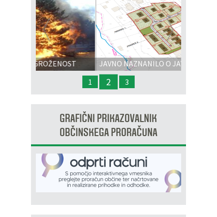
Prejšnja
Nasl
ŽENOST
JAVNO NAZNANILO O JAVNI RAZGRNITVI
IN JAVNI OBRAVNAVI - OPPN na območju
2
1
3
OP8/009 – stanovanjsko območje Dobrava 3
GRAFIČNI PRIKAZOVALNIK
OBČINSKEGA PRORAČUNA