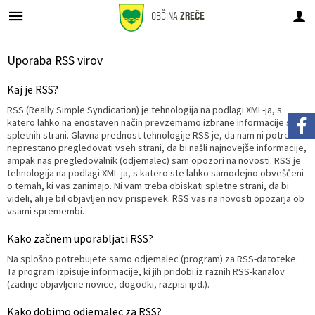
OBČINA
ZREČE
Za pričetek iskanja kliknite na puščico >
Prostorsko načrtovanje
GOSP. JAVNE SLUŽBE
OBČINSKA UPRAVA
URADNE OBJAVE
ORGANI OBČINE
Občinski svet
Pristojnosti
DEDIŠČINA
LOKALNO
Vodovod
OBČINA
Uporaba RSS virov
Kaj je RSS?
O občini Zreče
Župan
Pristojnosti
Organigram uprave
Premoženjskopravne in splošne zadeve
Novice in obvestila
Novice in obvestila
DEDIŠČINA
Naravna
Vodovod
Osnovni podatki
RSS (Really Simple Syndication) je tehnologija na podlagi XML-ja, s
katero lahko na enostaven način prevzemamo izbrane informacije s
Simboli občine
Podžupan
Člani
Direktorica občinske uprave
Gospodarske in stanovanjske zadeve
Javni razpisi in objave
Občinski prostorski plan (OPP)
Lokalni utrip
Tehniška
Kanalizacija
Analize pitne vode
spletnih strani. Glavna prednost tehnologije RSS je, da nam ni potrebno
neprestano pregledovati vseh strani, da bi našli najnovejše informacije,
Prijateljska mesta
Občinski svet
Seje
Pristojnosti
Negospodarske zadeve
Javna naročila
Občinski prostorski načrt (OPN)
Dogodki v občini
Sakralna
Ravnanje z odpadki
Letna poročila o pitni vodi
ampak nas pregledovalnik (odjemalec) sam opozori na novosti. RSS je
tehnologija na podlagi XML-ja, s katero ste lahko samodejno obveščeni
o temah, ki vas zanimajo. Ni vam treba obiskati spletne strani, da bi
Politične stranke
Nadzorni odbor
Seznam uradnih oseb
Javne finance in proračun
Prostorsko načrtovanje
Občinski podrobni prostorski načrti (OPPN)
Zapore cest
Etnološka
Cestno gospodarstvo
videli, ali je bil objavljen nov prispevek. RSS vas na novosti opozarja ob
vsami spremembi.
Prejemniki priznanj
Občinska volilna komisija
Zaposleni v občinski upravi
Okolje in prostor
Proračun občine
Lokacijske preveritve
Občinski časopis
Knjige o Zrečah
Pokopališče
Kako začnem uporabljati RSS?
Na splošno potrebujete samo odjemalec (program) za RSS-datoteke.
Krajevne skupnosti
Delovna telesa
Skupna občinska uprava
Premoženje Občine Zreče
Pomembne številke
Urejanje javnih površin
Ta program izpisuje informacije, ki jih pridobi iz raznih RSS-kanalov
(zadnje objavljene novice, dogodki, razpisi ipd.).
Upravni postopki
Zaščita in reševanje-Štab CZ
Vloge in obrazci
Projekti
Javni zavodi
Javna razsvetljava
Kako dobimo odjemalec za RSS?