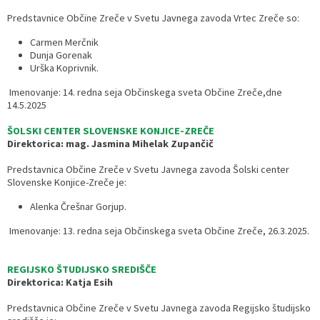
Predstavnice Občine Zreče v Svetu Javnega zavoda Vrtec Zreče so:
Razvojni programi
Predstavniki občine v svetih zavodov
Prijave in pobude
Splošni akti občine
Delovni čas zdravnikov
Ceniki
Carmen Merčnik
Dunja Gorenak
Kronologija občine
Informacije javnega značaja
Društva
Urška Koprivnik.
Fotogalerija
Lokalne volitve
Lokacije defibrilatorjev
Imenovanje: 14. redna seja Občinskega sveta Občine Zreče,dne
14.5.2025
Vizitka
Varuhov kotiček
ŠOLSKI CENTER SLOVENSKE KONJICE-ZREČE
Direktorica: mag. Jasmina Mihelak Zupančič
Predstavnica Občine Zreče v Svetu Javnega zavoda Šolski center
Slovenske Konjice-Zreče je:
Alenka Črešnar Gorjup.
Imenovanje: 13. redna seja Občinskega sveta Občine Zreče, 26.3.2025.
REGIJSKO ŠTUDIJSKO SREDIŠČE
Direktorica: Katja Esih
Predstavnica Občine Zreče v Svetu Javnega zavoda Regijsko študijsko