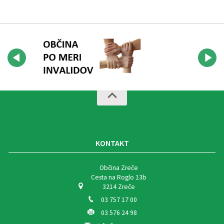
KONTAKT
Občina Zreče
Cesta na Roglo 13b
3214 Zreče
03 757 17 00
03 576 24 98