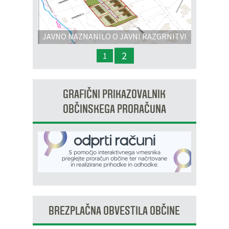
Prejšnja
Nasl
JAVNO NAZNANILO O JAVNI RAZGRNITVI
IN JAVNI OBRAVNAVI - OPPN na območju
2
1
OP8/009 – stanovanjsko območje Dobrava 3
GRAFIČNI PRIKAZOVALNIK
OBČINSKEGA PRORAČUNA
BREZPLAČNA OBVESTILA OBČINE