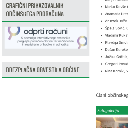
GRAFIČNI PRIKAZOVALNIK
Marko Kovše (
Razvojni programi
Predstavniki občine v svetih zavodov
Prijave in pobude
Splošni akti občine
Delovni čas zdravnikov
Ceniki
OBČINSKEGA PRORAČUNA
Anamaria Hre
dr. Iztok Jož
Kronologija občine
Informacije javnega značaja
Društva
Špela Sovič,
Vladimir Kuk
Fotogalerija
Lokalne volitve
Lokacije defibrilatorjev
Klavdija Smo
Dušan Korošec
Vizitka
Varuhov kotiček
Jožica Gričnik
Gregor Hrovat
BREZPLAČNA OBVESTILA OBČINE
Nina Kotnik, S
Člani občinske
Fotogalerija