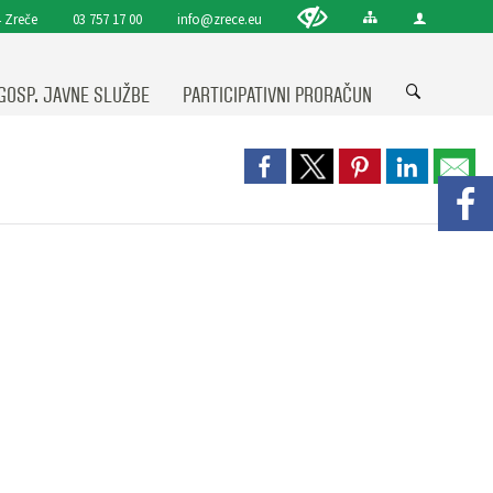
 Zreče
03 757 17 00
info@zrece.eu
GOSP. JAVNE SLUŽBE
PARTICIPATIVNI PRORAČUN