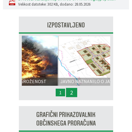
Velikost datoteke: 302 KB
, dodano: 28.05.2026
IZPOSTAVLJENO
Prejšnja
Nasl
ENOST
JAVNO NAZNANILO O JAVNI RAZGRNITVI
IN JAVNI OBRAVNAVI - OPPN na območju
2
1
OP8/009 – stanovanjsko območje Dobrava 3
GRAFIČNI PRIKAZOVALNIK
OBČINSKEGA PRORAČUNA