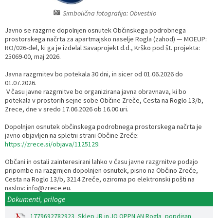
Simbolična fotografija: Obvestilo
Razvojni programi
Predstavniki občine v svetih zavodov
Prijave in pobude
Splošni akti občine
Delovni čas zdravnikov
Ceniki
Javno se razgrne dopolnjen osnutek Občinskega podrobnega
Kronologija občine
Informacije javnega značaja
Društva
prostorskega načrta za apartmajsko naselje Rogla (zahod) — MOEUP:
RO/026-del, ki ga je izdelal Savaprojekt d.d., Krško pod št. projekta:
25069-00, maj 2026.
Fotogalerija
Lokalne volitve
Lokacije defibrilatorjev
Javna razgrnitev bo potekala 30 dni, in sicer od 01.06.2026 do
01.07.2026.
Vizitka
Varuhov kotiček
V času javne razgrnitve bo organizirana javna obravnava, ki bo
potekala v prostorih sejne sobe Občine Zreče, Cesta na Roglo 13/b,
Zrece, dne v sredo 17.06.2026 ob 16.00 uri.
Dopolnjen osnutek občinskega podrobnega prostorskega načrta je
javno objavljen na spletni strani Občine Zreče:
https://zrece.si/objava/1125129
.
Občani in ostali zainteresirani lahko v času javne razgrnitve podajo
pripombe na razgrnjen dopolnjen osnutek, pisno na Občino Zreče,
Cesta na Roglo 13/b, 3214 Zreče, oziroma po elektronski pošti na
naslov: info@zrece.eu.
Dokumenti, priloge
1779692782923_Sklep JR in JO OPPN AN Rogla_popdisan