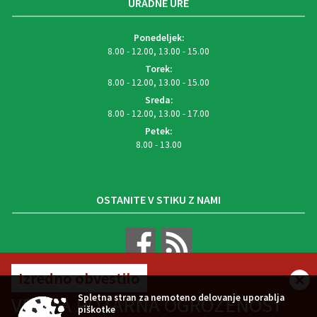
URADNE URE
Ponedeljek:
8.00 - 12.00, 13.00 - 15.00
Torek:
8.00 - 12.00, 13.00 - 15.00
Sreda:
8.00 - 12.00, 13.00 - 17.00
Petek:
8.00 - 13.00
OSTANITE V STIKU Z NAMI
Izredno obvestilo
VREMENSKA NAPOVED
Spletna stran za nemoteno delovanje uporablja
VELIKA POŽARNA OGROŽENOST
piškotke