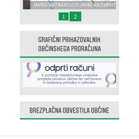
JAVNO NAZNANILO O JAVNI RAZGRNITVI
IN JAVNI OBRAVNAVI - OPPN na območju
2
1
OP8/009 – stanovanjsko območje Dobrava 3
GRAFIČNI PRIKAZOVALNIK
OBČINSKEGA PRORAČUNA
BREZPLAČNA OBVESTILA OBČINE