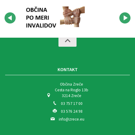
KONTAKT
Občina Zreče
Cesta na Roglo 13b
3214 Zreče
03 757 17 00
03 576 24 98
info@zrece.eu