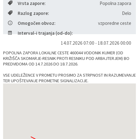
Vrsta zapore:
Popolna zapora
Razvojni programi
Predstavniki občine v svetih zavodov
Prijave in pobude
Splošni akti občine
Delovni čas zdravnikov
Ceniki
Razlog zapore:
Delo
Omogočen obvoz:
vzporedne ceste
Kronologija občine
Informacije javnega značaja
Društva
Interval-i trajanja (od-do):
Fotogalerija
Lokalne volitve
Lokacije defibrilatorjev
14.07.2026 07:00 - 18.07.2026 00:00
POPOLNA ZAPORA LOKALNE CESTE 460044 VODONIK KUMER (OD
Vizitka
Varuhov kotiček
KRIŽIŠČA SKOMARJE-RESNIK PROTI RESNIKU POD ARBAJTERJEM) BO
PREDVIDOMA OD 14.7.2026 DO 18.7.2026.
VSE UDELEŽENCE V PROMETU PROSIMO ZA STRPNOST IN RAZUMEVANJE
TER UPOŠTEVANJE PROMETNE SIGNALIZACIJE.