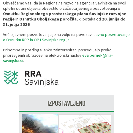
Obveščamo vas, da je Regionalna razvojna agencija Savinjska na svoji
spletni strani objavila obvestilo o začetku javnega posvetovanja o
Razvojni programi
Predstavniki občine v svetih zavodov
Prijave in pobude
Splošni akti občine
Delovni čas zdravnikov
Ceniki
Osnutku Regionalnega prostorskega plana Savinjske razvojne
regije
in
Osnutku Okoljskega poročila
, ki poteka od
20. junija do
Kronologija občine
Informacije javnega značaja
Društva
31. julija 2026
.
Več o javnem posvetovanju je na voljo na povezavi
Javno posvetovanje
Fotogalerija
Lokalne volitve
Lokacije defibrilatorjev
o Osnutku RPP in OP I Savinjska regija
.
Pripombe in predloge lahko zainteresirani posredujejo preko
Vizitka
Varuhov kotiček
pripravljenih obrazcev na elektronski naslov
eva.pernek@rra-
savinjska.si
.
IZPOSTAVLJENO