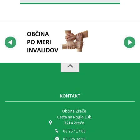
KONTAKT
Občina Zreče
Cesta na Roglo 13b
3214 Zreče
03 757 17 00
03 576 24 98