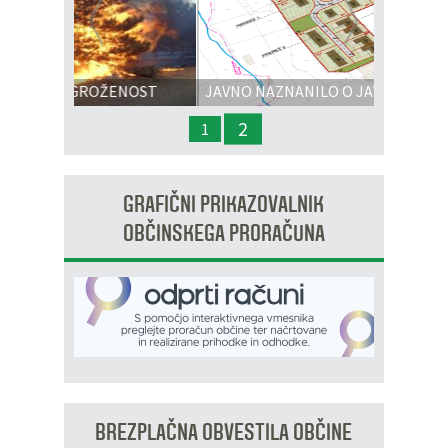
Prejšnja
Nasl
ŽENOST
JAVNO NAZNANILO O JAVNI RAZGRNITVI
IN JAVNI OBRAVNAVI - OPPN na območju
2
1
OP8/009 – stanovanjsko območje Dobrava 3
GRAFIČNI PRIKAZOVALNIK
OBČINSKEGA PRORAČUNA
BREZPLAČNA OBVESTILA OBČINE