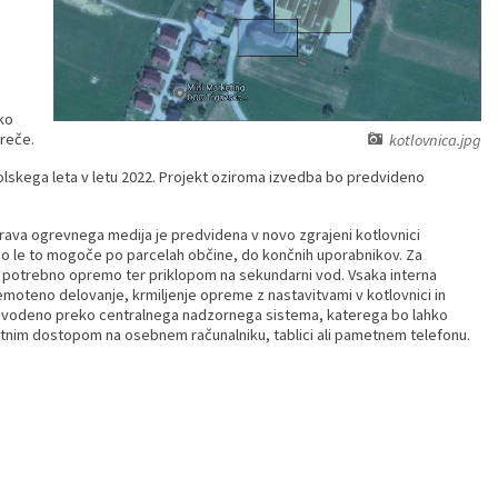
ko
Zreče.
kotlovnica.jpg
u šolskega leta v letu 2022. Projekt oziroma izvedba bo predvideno
rava ogrevnega medija je predvidena v novo zgrajeni kotlovnici
 bo le to mogoče po parcelah občine, do končnih uporabnikov. Za
potrebno opremo ter priklopom na sekundarni vod. Vsaka interna
emoteno delovanje, krmiljenje opreme z nastavitvami v kotlovnici in
vodeno preko centralnega nadzornega sistema, katerega bo lahko
ernetnim dostopom na osebnem računalniku, tablici ali pametnem telefonu.