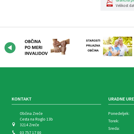
Grafična p
Velikost da
KONTAKT
URADNE URE
Občina Zreče
Ponedeljek:
Cesta na Roglo 13b
Torek:
3214 Zreče
Sreda:
03 757 17 00