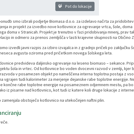
Pot do lokacije
onudb smo izbrali podjetje Biomasa d.o.o. za izdelavo načrta za pridobitev
nja in projekt za izvedbo nove kotlovnice za ogrevanje vrtca, šole, doma
ega doma v Stranicah. Projekt je trenutno v fazi pridobivanja mnenj, prav ta
lacijo in odmero za prenos zemljišča v lasti krajevne skupnosti na Občino 
mo izvedli javni razpis za izbiro izvajalca in z gradnjo pričeli po zaključk
meseca avgusta oziroma pred pričetkom novega šolskega leta.
lovnice predvideva daljinsko ogrevanje na leseno biomaso – sekance. Prip
bjektu šola in vrtec. Od kotlovnice bo voden dvocevni razvod v zemlji, kjer
azvoda v posamezen objekt po nameščena interna toplotna postaja z vso 
ma vgrajen tudi kalorimeter za merjenje dejanske rabe toplotne energije. N
je končne rabe toplotne energije na posameznem odjemnem mestu, pa bo 
tako iz pisarne nad kotlovnico, kot tudi iz katere koli druge lokacije z int
 zamenjala obstoječo kotlovnico na utekočinjen naftni plin.
anciranju
reče.