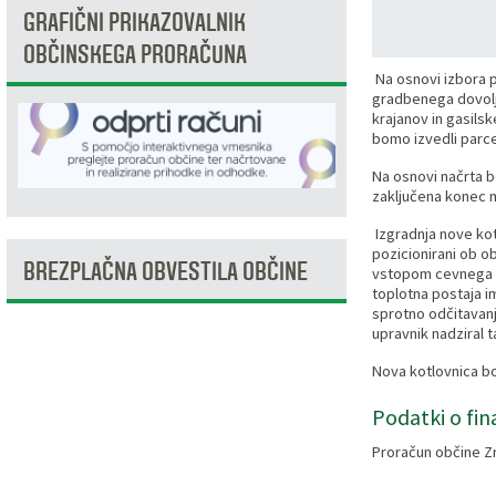
GRAFIČNI PRIKAZOVALNIK
Razvojni programi
Predstavniki občine v svetih zavodov
Prijave in pobude
Splošni akti občine
Delovni čas zdravnikov
Ceniki
OBČINSKEGA PRORAČUNA
Na osnovi izbora p
Kronologija občine
Informacije javnega značaja
Društva
gradbenega dovolje
krajanov in gasilsk
bomo izvedli parce
Fotogalerija
Lokalne volitve
Lokacije defibrilatorjev
Na osnovi načrta bo
zaključena konec 
Vizitka
Varuhov kotiček
Izgradnja nove kot
pozicionirani ob o
BREZPLAČNA OBVESTILA OBČINE
vstopom cevnega r
toplotna postaja i
sprotno odčitavan
upravnik nadziral 
Nova kotlovnica bo
Podatki o fin
Proračun občine Z