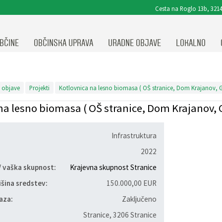
Cesta na Roglo 13b, 3214
BČINE
OBČINSKA UPRAVA
URADNE OBJAVE
LOKALNO
 objave
Projekti
Kotlovnica na lesno biomasa ( OŠ stranice, Dom Krajanov, G
na lesno biomasa ( OŠ stranice, Dom Krajanov, 
Infrastruktura
ja
2022
/ vaška skupnost:
Krajevna skupnost Stranice
išina sredstev:
150.000,00 EUR
aza:
Zaključeno
Stranice
,
3206 Stranice