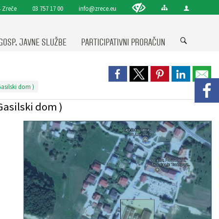
 Zreče
03 757 17 00
info@zrece.eu
GOSP. JAVNE SLUŽBE
PARTICIPATIVNI PRORAČUN
asilski dom )
Gasilski dom )