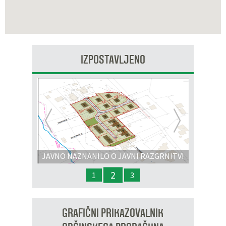
IZPOSTAVLJENO
Prejšnja
Nasl
JAVNO NAZNANILO O JAVNI RAZGRNITVI
IN JAVNI OBRAVNAVI - OPPN na območju
2
1
3
OP8/009 – stanovanjsko območje Dobrava 3
GRAFIČNI PRIKAZOVALNIK