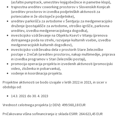
(asfaltni pumptrack, umestitev knjigobežnice in pametne klopi),
trajnostna ureditev coworking prostorov v Slovenskih Konjicah
(ureditev prostorov in izvedba podjetniških aktivnosti za
potencialne in že obstoječe podjetnike),
ureditev parkirišča za avtodome v Šentjurju za medgeneracijsko
druženje (postajališče za avtodome, otroško igrišče, parkovna
ureditev, izvedba medgeneracijskega dogodka),
investicijsko vzdrževanje na Objektu Ksevt v Vitanju (prenova
dotrajanega poda na strehi, razvijanje kulturnih vsebin, izvedba
medgeneracijskih kulturnih dogodkov),
investicijsko vzdrževalna dela v prostorih Stare železniške
postaje v Zrečah (ureditev prostorov, nakup multimedije, priprava
in izvedba programov v Stari železniški postaji),
promocija operacija projekta in izvedenih aktivnosti (promocijski
video, zloženka in pobarvanka),
vodenje in koordinacija projekta.
Projektne aktivnosti se bodo izvajale v letih 2022 in 2023, in sicer v
obdobju od:
14.3. 2021 do 30. 4. 2023
Vrednost celotnega projekta (z DDV): 499.560,18 EUR
Pričakovana višina sofinanciranja iz sklada ESRR: 264.623,45 EUR