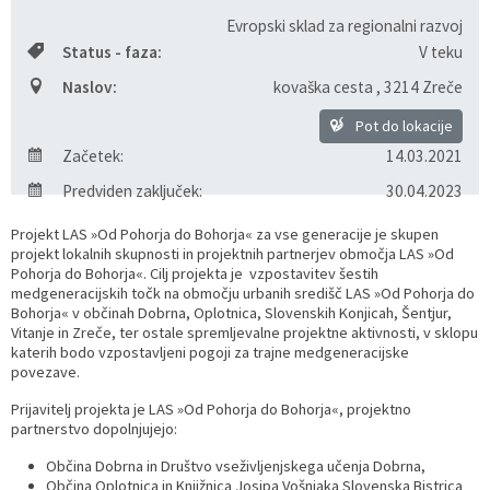
Evropski sklad za regionalni razvoj
Razvojni programi
Predstavniki občine v svetih zavodov
Prijave in pobude
Splošni akti občine
Delovni čas zdravnikov
Ceniki
Status - faza:
V teku
Kronologija občine
Informacije javnega značaja
Društva
Naslov:
kovaška cesta
,
3214 Zreče
Pot do lokacije
Fotogalerija
Lokalne volitve
Lokacije defibrilatorjev
Začetek:
14.03.2021
Predviden zaključek:
30.04.2023
Vizitka
Varuhov kotiček
Projekt LAS »Od Pohorja do Bohorja« za vse generacije je skupen
projekt lokalnih skupnosti in projektnih partnerjev območja LAS »Od
Pohorja do Bohorja«. Cilj projekta je vzpostavitev šestih
medgeneracijskih točk na območju urbanih središč LAS »Od Pohorja do
Bohorja« v občinah Dobrna, Oplotnica, Slovenskih Konjicah, Šentjur,
Vitanje in Zreče, ter ostale spremljevalne projektne aktivnosti, v sklopu
katerih bodo vzpostavljeni pogoji za trajne medgeneracijske
povezave.
Prijavitelj projekta je LAS »Od Pohorja do Bohorja«, projektno
partnerstvo dopolnjujejo:
Občina Dobrna in Društvo vseživljenjskega učenja Dobrna,
Občina Oplotnica in Knjižnica Josipa Vošnjaka Slovenska Bistrica