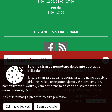
8.00 - 12.00, 13.00 - 17.00
Petek:
8.00 - 13.00
OSTANITE V STIKU Z NAMI
Izredno obvestilo
VREMENSKA NAPOVED
Spletna stran za nemoteno delovanje uporablja
VELIKA POŽARNA OGROŽENOST
piškotke
Spletna stran za delovanje uporablja samo nujno potrebne
Občinski štab civilne zaščite Občine Zreče vas obvešča, da
piškotke, za katere ne potrebujemo vaše privolitve. Brez
uprava republike Slovenije za zaščito in reševanje razglaša
namestitve teh piškotkov, vam nemotenega dostopa do spletne strani ne
VELIKO POŽARNO OGROŽENOST! Ta je pričela veljati 30.
Zasnova, izvedba in vzdrževanje: Sigmateh d.o.o.
moremo omogočiti.
julija 2026 in je razglašena na območju celotne države.
Splošni pogoji spletne strani
Center za varstvo osebnih podatkov
|
|
Za več informacij si preberite
Politika piškotkov
.
Povsod po državi je v naravnem okolju poleg...
Preberi več
Izjava o dostopnosti (ZDSMA)
Politika piškotkov
Kazalo strani
|
|
Želim izvedeti več
Zapri obvestilo