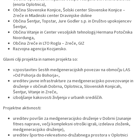
(enota Oplotnica),
Občina Slovenske Konjice, Šolski center Slovenske Konjice –
Zreče in Mladinski center Dravinjske doline
Občina Šentjur, Topstar, Jure Godler s.p. in Društvo upokojencev
Šentjur,
Občina Vitanje in Center vesoljskih tehnologij Hermana Potočnika
Noordunga,
Občina Zreče in LTO Rogla – Zreče, GIZ
Razvojna agencija Kozjansko.
Glavni cilji projekta in namen projekta so:
vzpostavitev šestih medgeneracijskih povezav na območju LAS
»Od Pohorja do Bohorja«,
ureditev javne infrastrukture za medgeneracijsko povezovanje in
druženje v občinah Dobrna, Oplotnica, Slovenskih Konjicah,
Šentjur, Vitanje in Zreče,
izboljšanje kakovosti življenja v urbanih središčih.
Projektne aktivnosti:
ureditev površin za medgeneracijsko druženje v Dobrni (zunanje
fitnes naprave, večji kompleksni otroški igrali, izdelava zloženk,
medgeneracijsko druženje),
ureditev športno-rekreativno-družabnega prostora v Oplotnici