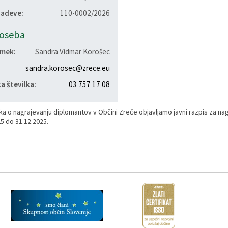
zadeve:
110-0002/2026
oseba
imek:
Sandra Vidmar Korošec
sandra.korosec@zrece.eu
a številka:
03 757 17 08
ika o nagrajevanju diplomantov v Občini Zreče objavljamo javni razpis za na
5 do 31.12.2025.