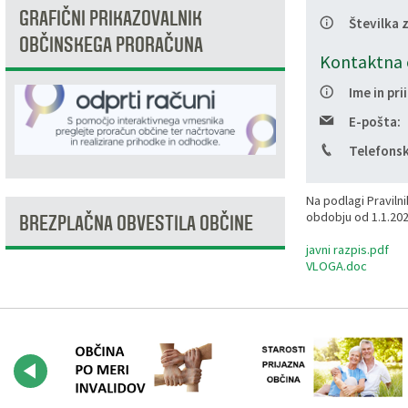
GRAFIČNI PRIKAZOVALNIK
Številka 
Razvojni programi
Predstavniki občine v svetih zavodov
Prijave in pobude
Splošni akti občine
Delovni čas zdravnikov
Ceniki
OBČINSKEGA PRORAČUNA
Kontaktna 
Kronologija občine
Informacije javnega značaja
Društva
Ime in pri
Fotogalerija
Lokalne volitve
Lokacije defibrilatorjev
E-pošta:
Telefonsk
Vizitka
Varuhov kotiček
Na podlagi Praviln
obdobju od 1.1.202
BREZPLAČNA OBVESTILA OBČINE
javni razpis.pdf
VLOGA.doc