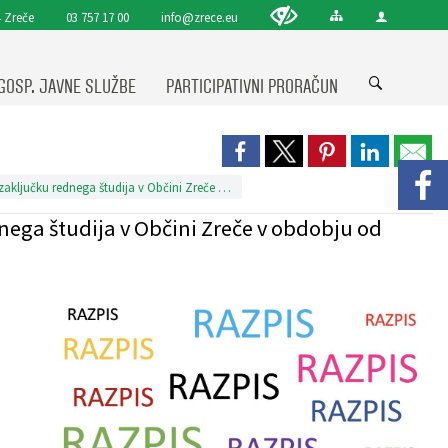
 Zreče
03 757 17 00
info@zrece.eu
GOSP. JAVNE SLUŽBE
PARTICIPATIVNI PRORAČUN
Javni razpis za nagrajevanje diplomantov ob zaključku rednega študija v Občini Zreče v obdobju od 1.1.2025 do 31.12.2025
nega študija v Občini Zreče v obdobju od