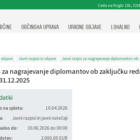
Cesta na Roglo 13b, 3214
BČINE
OBČINSKA UPRAVA
URADNE OBJAVE
LOKALNO
 objave
Javni razpisi in objave
s za nagrajevanje diplomantov ob zaključku red
 31.12.2025
ja
datki
o na spletu:
10.04.2026
a:
Javni razpisi in javni natečaji
ualno do:
30.06.2026 do 00:00
edstev:
2.000,00 EUR